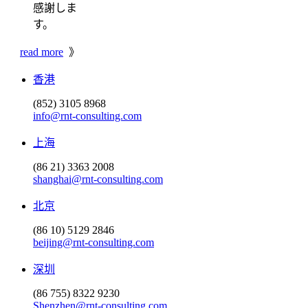
感謝しま
す。
read more
》
香港
(852) 3105 8968
info@rnt-consulting.com
上海
(86 21) 3363 2008
shanghai@rnt-consulting.com
北京
(86 10) 5129 2846
beijing@rnt-consulting.com
深圳
(86 755) 8322 9230
Shenzhen@rnt-consulting.com