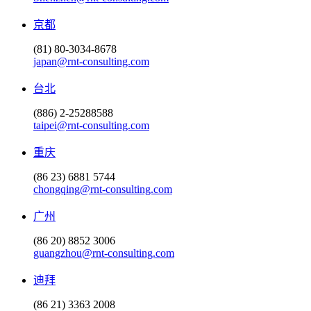
京都
(81) 80-3034-8678
japan@rnt-consulting.com
台北
(886) 2-25288588
taipei@rnt-consulting.com
重庆
(86 23) 6881 5744
chongqing@rnt-consulting.com
广州
(86 20) 8852 3006
guangzhou@rnt-consulting.com
迪拜
(86 21) 3363 2008