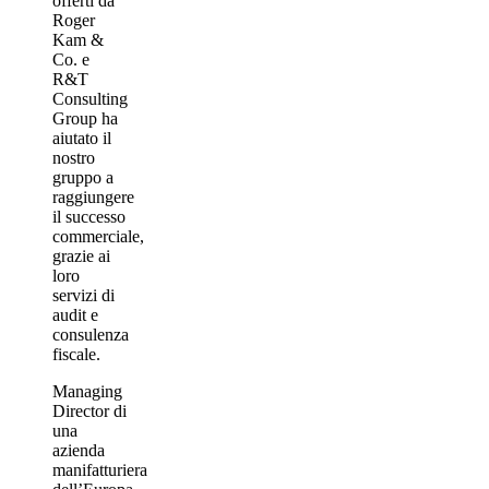
offerti da
Roger
Kam &
Co. e
R&T
Consulting
Group ha
aiutato il
nostro
gruppo a
raggiungere
il successo
commerciale,
grazie ai
loro
servizi di
audit e
consulenza
fiscale.
Managing
Director di
una
azienda
manifatturiera