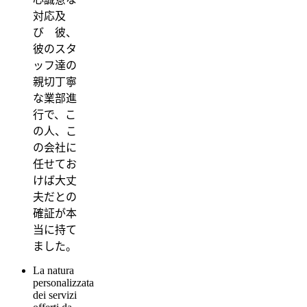
対応及
び 彼、
彼のスタ
ッフ達の
親切丁寧
な業部進
行で、こ
の人、こ
の会社に
任せてお
けば大丈
夫だとの
確証が本
当に持て
ました。
La natura
personalizzata
dei servizi