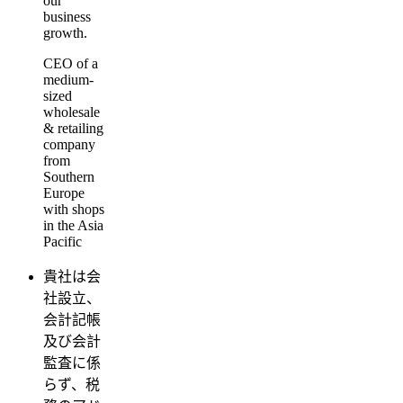
our
business
growth.
CEO of a
medium-
sized
wholesale
& retailing
company
from
Southern
Europe
with shops
in the Asia
Pacific
貴社は会
社設立、
会計記帳
及び会計
監査に係
らず、税